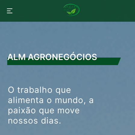
ALM AGRONEGÓCIOS
O trabalho que
alimenta o mundo, a
paixão que move
nossos dias.